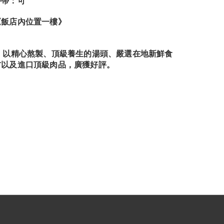
外帶：可
《飯店內位置
一樓》
► 以精心熬製、頂級養生的湯頭、嚴選在地新鮮食
材以及進口頂級肉品，廣獲好評。