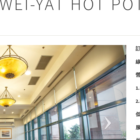
WEI-YAT HOT PO
Next
1
2
低
服