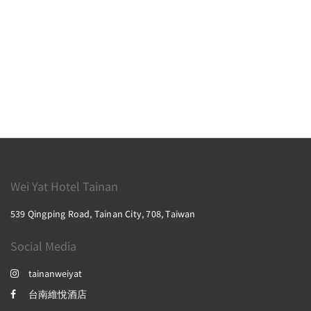
Wei Yat Hotel Tainan
539 Qingping Road, Tainan City, 708, Taiwan
Social Media
tainanweiyat
台南維悅酒店