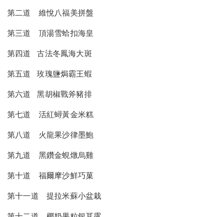
第二道 維悅八福美拼盤
第三道 頂湯雪蛤扣海皇
第四道 古法冬鳳海大斑
第五道 玫瑰鹽焗霸王蝦
第六道 黑胡椒戰斧豬排
第七道 活紅蟳黃金米糕
第八道 火龍果沙律墨鮑
第九道 黑鑽金蜆燉烏雞
第十道 福爾摩沙鮮巧菓
第十一道 提拉米蘇小盆栽
第十二道 椰奶果粒銀耳露