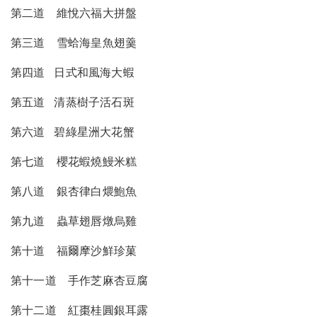
第二道 維悅六福大拼盤
第三道 雪蛤海皇魚翅羹
第四道 日式和風海大蝦
第五道 清蒸樹子活石斑
第六道 碧綠星洲大花蟹
第七道 櫻花蝦燒鰻米糕
第八道 銀杏律白煨鮑魚
第九道 蟲草翅唇燉烏雞
第十道 福爾摩沙鮮珍菓
第十一道 手作芝麻杏豆腐
第十二道 紅棗桂圓銀耳露