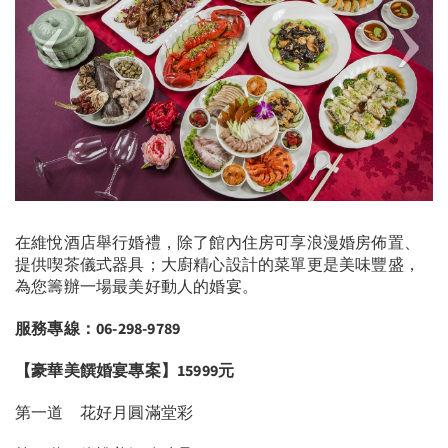
在維悅酒店舉行婚禮，除了館內住房可享浪漫婚房佈置、
提供喫茶儀式器具；大廚精心設計的菜單更是美味豐盛，
為您籌辦一場最美好動人的婚宴。
服務專線：06-298-9789
【豪華美饌婚宴專案】15999元
第一道 花好月圓滿堂彩