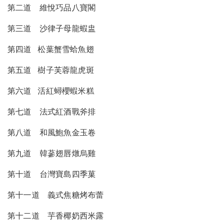
第二道 維悅巧品八寶閣
第三道 沙律子母龍蝦盅
第四道 松葉蟹雪蛤魚翅
第五道 樹子芙蓉龍虎斑
第六道 活紅蟳櫻蝦米糕
第七道 法式紅酒戰斧排
第八道 和風鮑魚金玉卷
第九道 韓蔘翅唇燉烏雞
第十道 台灣寶島四季菓
第十一道 義式焦糖烤布蕾
第十二道 芋香椰奶西米露