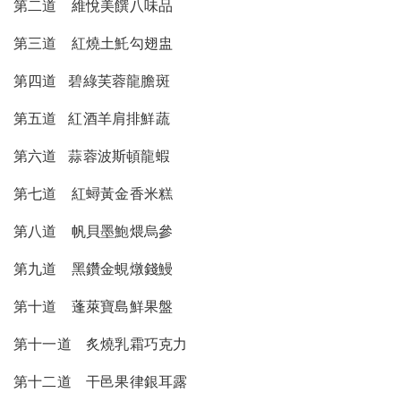
第二道 維悅美饌八味品
第三道 紅燒土魠勾翅盅
第四道 碧綠芙蓉龍膽斑
第五道 紅酒羊肩排鮮蔬
第六道 蒜蓉波斯頓龍蝦
第七道 紅蟳黃金香米糕
第八道 帆貝墨鮑煨烏參
第九道 黑鑽金蜆燉錢鰻
第十道 蓬萊寶島鮮果盤
第十一道 炙燒乳霜巧克力
第十二道 干邑果律銀耳露