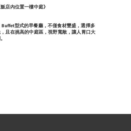
《飯店內位置
一樓中庭》
►
Buffet型式的早餐廳，不僅食材豐盛，選擇多
元，且在挑高的中庭區，視野寬敞，讓人胃口大
開。