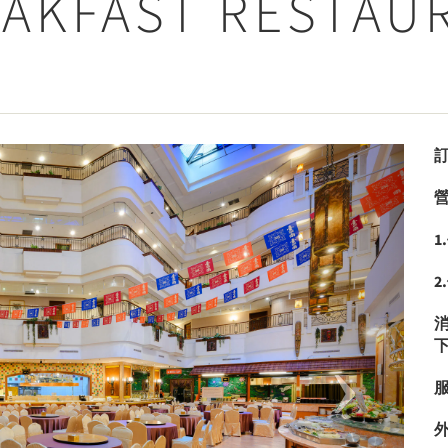
AKFAST RESTAU
Next
1
2
消
服