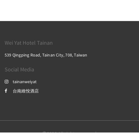
Wei Yat Hotel Tainan
539 Qingping Road, Tainan City, 708, Taiwan
Social Media
tainanweiyat
台南維悅酒店
2026
All rights reserved