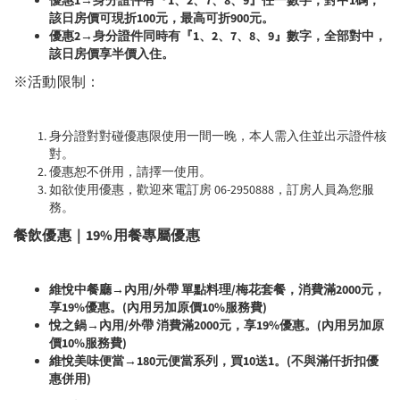
該日房價可現折100元，最高可折900元。
優惠2→身分證件同時有『1、2、7、8、9』數字，全部對中，
該日房價享半價入住。
※活動限制：
身分證對對碰優惠限使用一間一晚，本人需入住並出示證件核
對。
優惠恕不併用，請擇一使用。
如欲使用優惠，歡迎來電訂房 06-2950888，訂房人員為您服
務。
餐飲優惠｜19%用餐專屬優惠
維悅中餐廳→內用/外帶 單點料理/梅花套餐，消費滿2000元，
享19%優惠。(內用另加原價10%服務費)
悅之鍋→內用/外帶 消費滿2000元，享19%優惠。(內用另加原
價10%服務費)
維悅美味便當→180元便當系列，買10送1。(不與滿仟折扣優
惠併用)