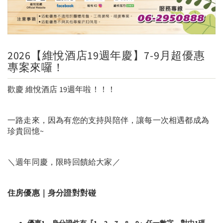
2026【維悅酒店19週年慶】7-9月超優惠
專案來囉！
歡慶 維悅酒店 19週年啦！！！
一路走來，因為有您的支持與陪伴，讓每一次相遇都成為
珍貴回憶~
＼週年同慶，限時回饋給大家／
住房優惠｜身分證對對碰
優惠1→身分證件有『1、2、7、8、9』任一數字，對中1碼，