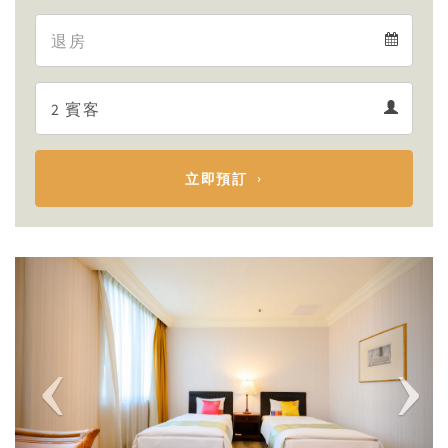
Arrival
Departure
calendar
Departure
Guests
calendar
Guests
calendar
立即預訂
Previous
Next