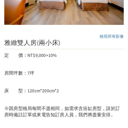
檢視所有影像
雅緻雙人房(兩小床)
定 價：NT$9,000+10%
房間坪數：7坪
床 型：120cm*200cm*2
※因房型格局每間不盡相同，如需求含浴缸房型，請於訂
房時備註訂單或來電告知訂房人員，我們將盡量安排。